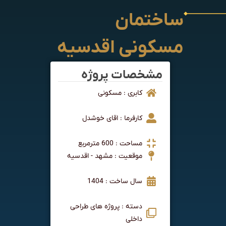
ساختمان
مسکونی اقدسیه
مشخصات پروژه
کابری : مسکونی
کارفرما : اقای خوشدل
مساحت : 600 مترمربع
موقعیت : مشهد - اقدسیه
سال ساخت : 1404
دسته : پروژه های طراحی
داخلی