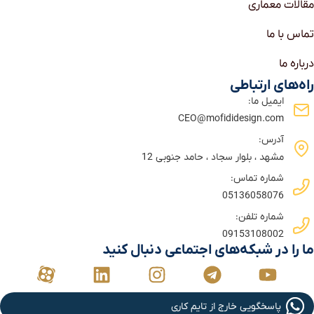
مقالات معماری
تماس با ما
درباره ما
راه‌های ارتباطی
ایمیل ما:
CEO@mofididesign.com
آدرس:
مشهد ، بلوار سجاد ، حامد جنوبی 12
شماره تماس:‌
05136058076
شماره تلفن:‌
09153108002
ما را در شبکه‌های اجتماعی دنبال کنید
پاسخگویی خارج از تایم کاری