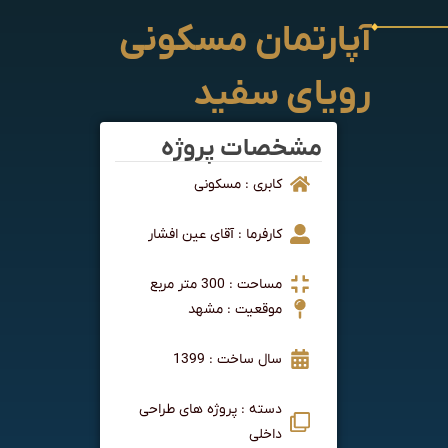
آپارتمان مسکونی
رویای سفید
مشخصات پروژه
کابری : مسکونی
کارفرما : آقای عین افشار
مساحت : 300 متر مربع
موقعیت : مشهد
سال ساخت : 1399
دسته : پروژه های طراحی
داخلی